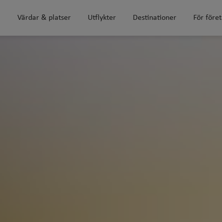
m
Värdar & platser
Utflykter
Destinationer
För före