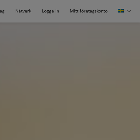
tag
Nätverk
Logga in
Mitt företagskonto