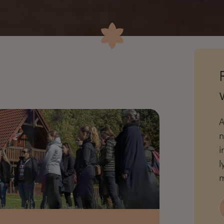
A
n
i
l
m