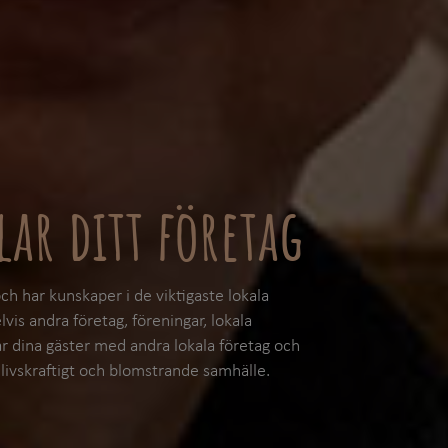
lar ditt företag
ch har kunskaper i de viktigaste lokala
is andra företag, föreningar, lokala
ar dina gäster med andra lokala företag och
tt livskraftigt och blomstrande samhälle.