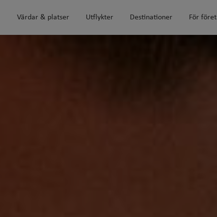
m
Värdar & platser
Utflykter
Destinationer
För före