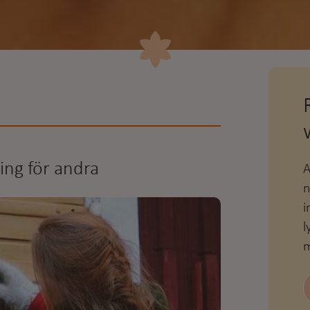
ing för andra
A
n
i
l
m