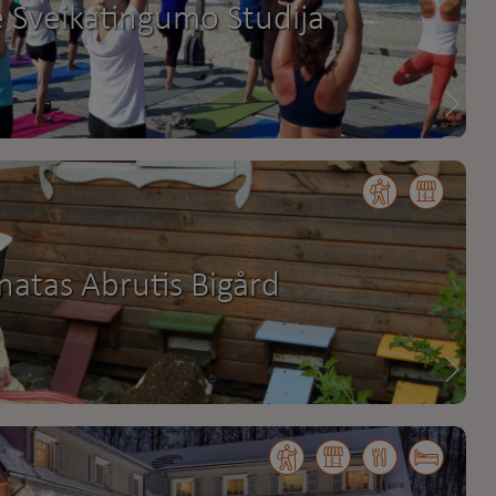
 Sveikatingumo Studija
atas Abrutis Bigård