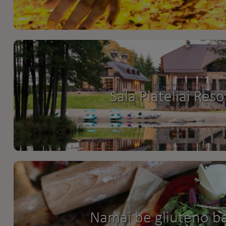
Sala Plateliai Reso
Namai be gliuteno b