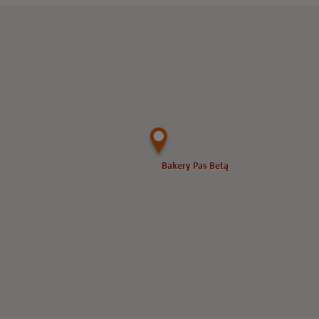
Bakery Pas Betą
Bakery Pas Betą