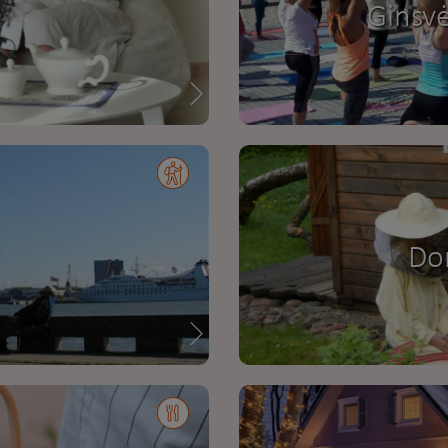
Ginsvė
Don