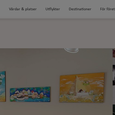
m
Värdar & platser
Utflykter
Destinationer
För före