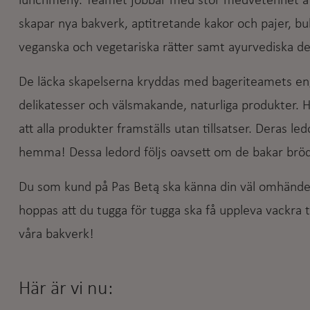
lunchmeny. Teamet jobbar med stor medvetenhet att
skapar nya bakverk, aptitretande kakor och pajer, bu
veganska och vegetariska rätter samt ayurvediska del
De läcka skapelserna kryddas med bageriteamets en
delikatesser och välsmakande, naturliga produkter. 
att alla produkter framställs utan tillsatser. Deras le
hemma! Dessa ledord följs oavsett om de bakar bröd till
Du som kund på Pas Betą ska känna din väl omhänder
hoppas att du tugga för tugga ska få uppleva vackra t
våra bakverk!
Här är vi nu: