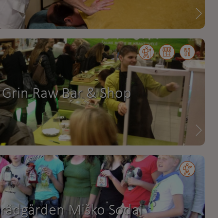
 Grin Raw Bar & Shop
trädgården Miško Sodai