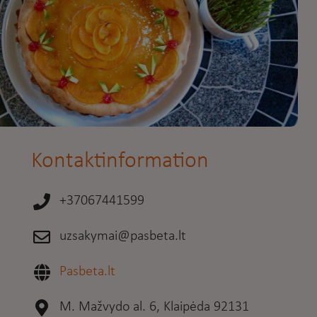
Kontaktinformation
+37067441599
uzsakymai@pasbeta.lt
Pasbeta.lt
M. Mažvydo al. 6, Klaipėda 92131