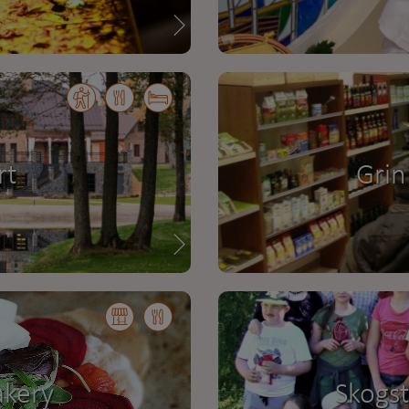
rt
Grin
akery
Skogs