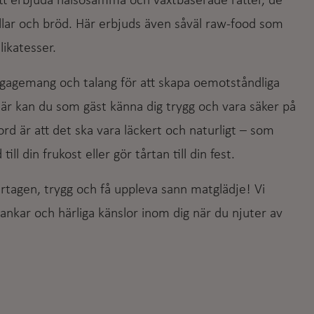
 erbjuda hälsosamma och växtbaserade rätter, de
llar och bröd. Här erbjuds även såväl raw-food som
ikatesser.
gagemang och talang för att skapa oemotståndliga
Här kan du som gäst känna dig trygg och vara säker på
dord är att det ska vara läckert och naturligt – som
 din frukost eller gör tårtan till din fest.
tagen, trygg och få uppleva sann matglädje! Vi
ankar och härliga känslor inom dig när du njuter av