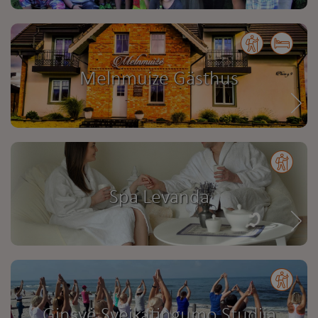
Melnmuize Gästhus
Spa Levanda
Ginsvė Sveikatingumo Studija