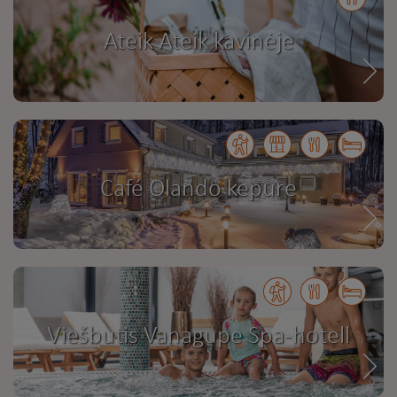
Ateik Ateik kavinėje
Café Olando kepure
Viešbutis Vanagupe Spa-hotell