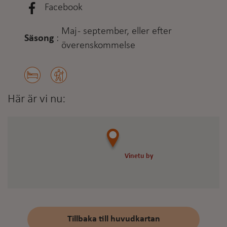
Facebook
Maj - september, eller efter
Säsong
:
överenskommelse
Här är vi nu:
Vinetu by
Vinetu by
Tillbaka till huvudkartan