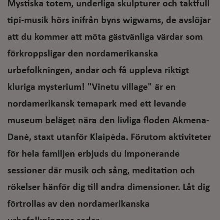
Mystiska totem, underliga skulpturer och taktfull
tipi-musik hörs inifrån byns wigwams, de avslöjar
att du kommer att möta gästvänliga värdar som
förkroppsligar den nordamerikanska
urbefolkningen, andar och få uppleva riktigt
kluriga mysterium! "Vinetu village" är en
nordamerikansk temapark med ett levande
museum beläget nära den livliga floden Akmena-
Danė, staxt utanför Klaipėda. Förutom aktiviteter
för hela familjen erbjuds du imponerande
sessioner där musik och sång, meditation och
rökelser hänför dig till andra dimensioner. Låt dig
förtrollas av den nordamerikanska