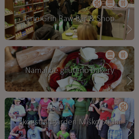
Grin Grin Raw Bar & Shop
Namai be gliuteno bakery
Skogsträdgården Miško Sodai