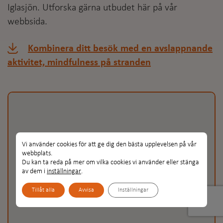
Iglasjön. Utforska gärna utbudet här på vår
webbsida.
Kombinera ditt besök med en avslappnande
aktivitet, mindfulness på stranden
Vi använder cookies för att ge dig den bästa upplevelsen på vår
webbplats.
Du kan ta reda på mer om vilka cookies vi använder eller stänga
Iglasjön
Iglasjön
av dem i
inställningar
.
Tillåt alla
Avvisa
Inställningar