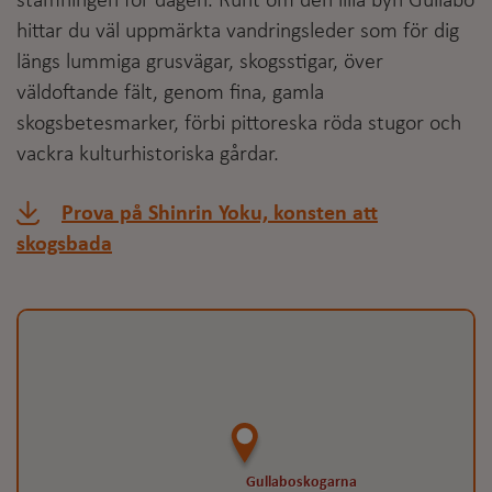
stämningen för dagen. Runt om den lilla byn Gullabo
hittar du väl uppmärkta vandringsleder som för dig
längs lummiga grusvägar, skogsstigar, över
väldoftande fält, genom fina, gamla
skogsbetesmarker, förbi pittoreska röda stugor och
vackra kulturhistoriska gårdar.
Prova på Shinrin Yoku, konsten att
skogsbada
Gullaboskogarna
Gullaboskogarna