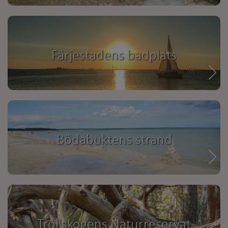
Färjestadens badplats
Bödabuktens strand
Trollskogens Naturreservat