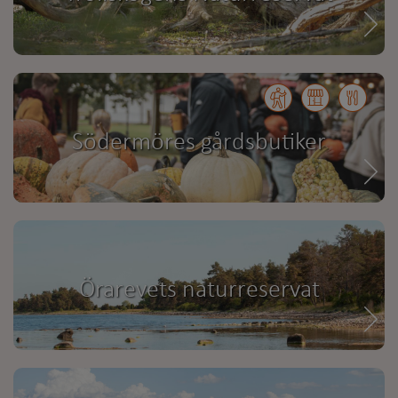
Södermöres gårdsbutiker
Örarevets naturreservat