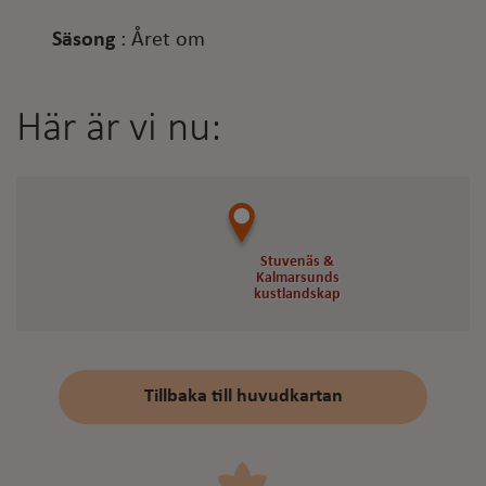
Säsong
:
Året om
Här är vi nu:
Stuvenäs &
Stuvenäs &
Kalmarsunds
Kalmarsunds
kustlandskap
kustlandskap
Tillbaka till huvudkartan