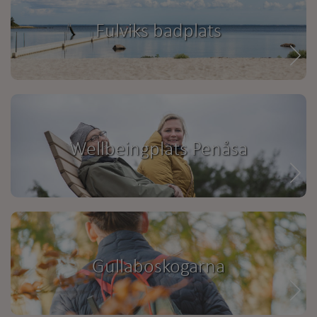
Fulviks badplats
Wellbeingplats Penåsa
Gullaboskogarna