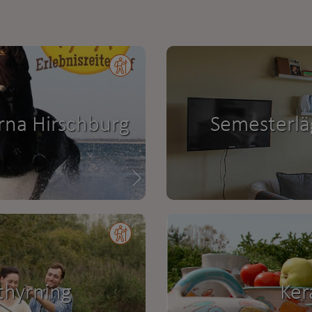
rna Hirschburg
Semesterlä
thyrning
Ker