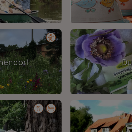
thendorf
Du