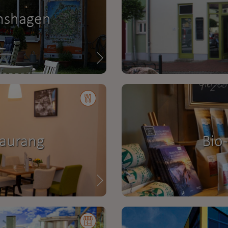
nshagen
taurang
Bio