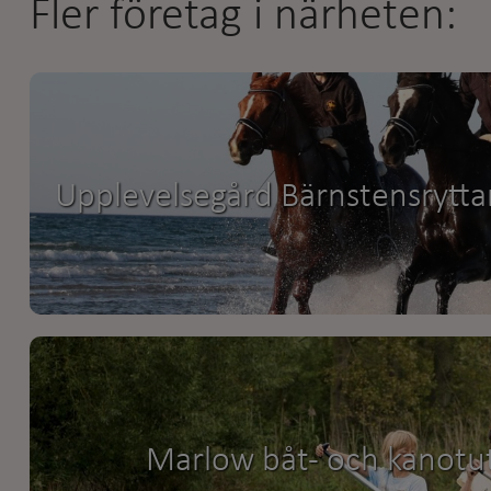
Fler företag i närheten:
Upplevelsegård Bärnstensrytta
Marlow båt- och kanotu