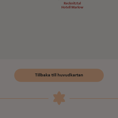
Recknitztal
Recknitztal
Hotell Marlow
Hotell Marlow
Tillbaka till huvudkartan