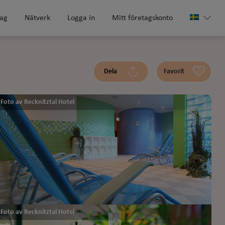
tag
Nätverk
Logga in
Mitt företagskonto
Dela
Favorit
Foto av Recknitztal Hotel
Foto av Recknitztal Hotel