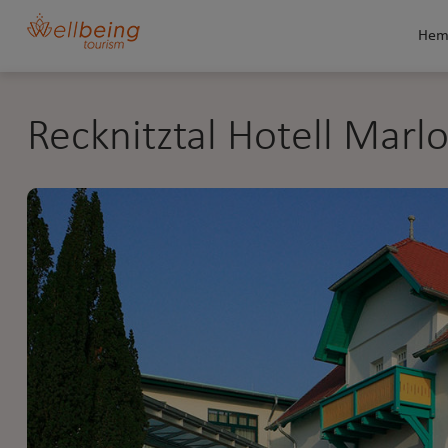
He
Recknitztal Hotell Marl