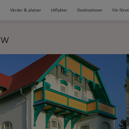
m
Värdar & platser
Utflykter
Destinationer
För före
ow