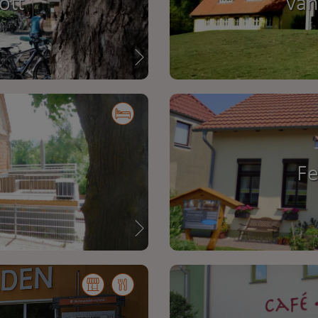
ott
Van
Fe