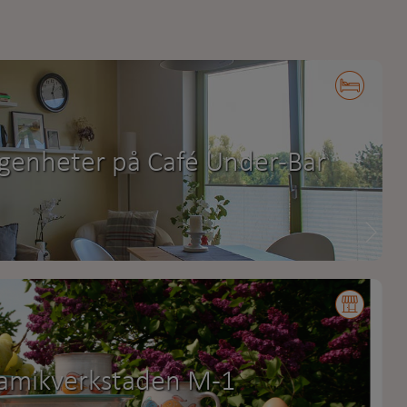
genheter på Café Under-Bar
amikverkstaden M-1