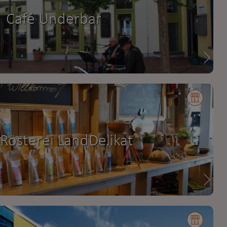
Café Underbar
-Rösterei LandDelikat