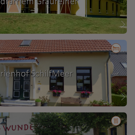
drarhem Graureiher
rienhof SchilfMeer