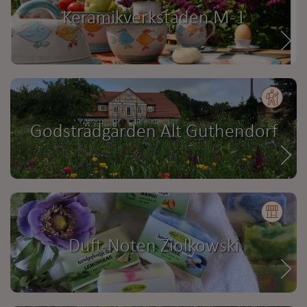
Keramikverkstaden M-1
Godsträdgården Alt Guthendorf
Duft-Noten Ziolkowski