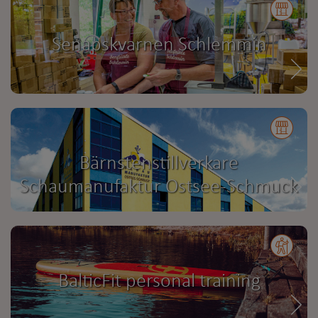
Senapskvarnen Schlemmin
Bärnstenstillverkare
Schaumanufaktur Ostsee-Schmuck
BalticFit personal training