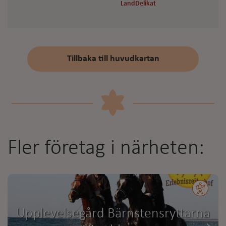
LandDelikat
LandDelikat
Tillbaka till huvudkartan
Fler företag i närheten:
Upplevelsegård Bärnstensryttarna