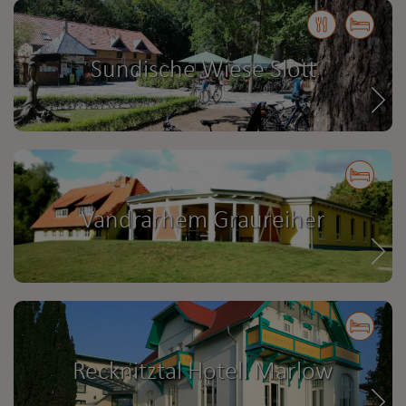
Sundische Wiese Slott
Vandrarhem Graureiher
Recknitztal Hotell Marlow