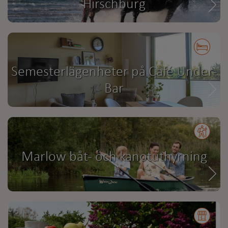
Hirschburg
Semesterlägenheter på Café Under-
Bar
Marlow båt- och kanotuthyrning