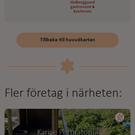
Holberggaard
Holberggaard
gastronomi &
gastronomi &
konferens
konferens
Tillbaka till huvudkartan
Fler företag i närheten:
Karise Permatopia