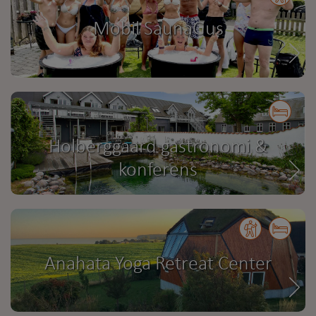
Mobil SaunaGus
Holberggaard gastronomi &
konferens
Anahata Yoga Retreat Center