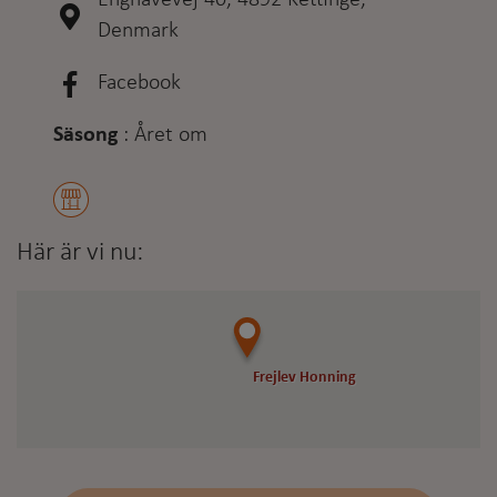
Enghavevej 40, 4892 Kettinge,
Denmark
Facebook
Säsong
:
Året om
Här är vi nu:
Frejlev Honning
Frejlev Honning