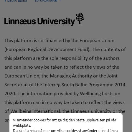
This platform is co-financed by the European Union
(European Regional Development Fund). The contents of
this platform are the sole responsibility of the authors
and can in no way be taken to reflect the views of the
European Union, the Managing Authority or the Joint
Secretariat of the Interreg South Baltic Programme 2014-
2020. The information provided by Wellbeing hosts on
this platform can in no way be taken to reflect the views
of Wellbeing international, the Linnaeus university or the
project partner organisations.
Vi använder cookies för att ge dig den bästa upplevelsen på vår
webbplats.
Du kan ta reda på mer om vilka cookies vi använder eller stänga