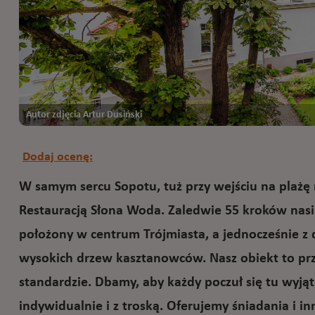
Autor zdjęcia Artur Dusiński
Dodaj ocenę:
W samym sercu Sopotu, tuż przy wejściu na plażę n
Restauracją Słona Woda. Zaledwie 55 kroków nasi 
położony w centrum Trójmiasta, a jednocześnie z d
wysokich drzew kasztanowców. Nasz obiekt to prz
standardzie. Dbamy, aby każdy poczuł się tu wyj
indywidualnie i z troską. Oferujemy śniadania i in