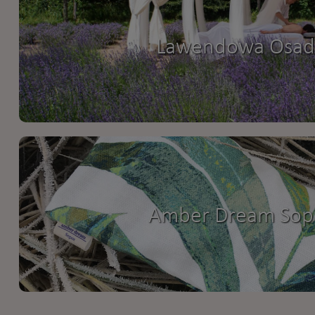
Lawendowa Osad
Amber Dream Sop