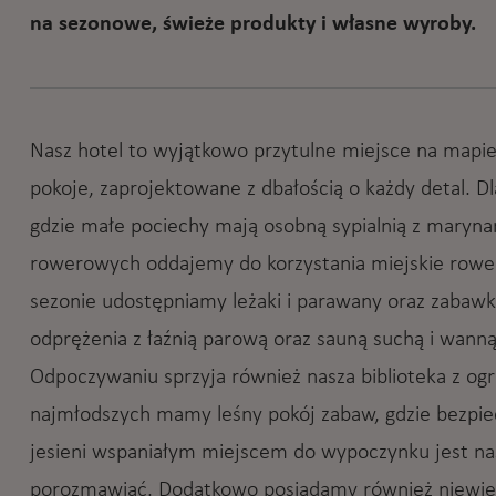
na sezonowe, świeże produkty i własne wyroby.
Nasz hotel to wyjątkowo przytulne miejsce na mapi
pokoje, zaprojektowane z dbałością o każdy detal. D
gdzie małe pociechy mają osobną sypialnią z maryna
rowerowych oddajemy do korzystania miejskie rowery 
sezonie udostępniamy leżaki i parawany oraz zabawki
odprężenia z łaźnią parową oraz sauną suchą i wann
Odpoczywaniu sprzyja również nasza biblioteka z ogr
najmłodszych mamy leśny pokój zabaw, gdzie bezpie
jesieni wspaniałym miejscem do wypoczynku jest nas
porozmawiać. Dodatkowo posiadamy również niewielk