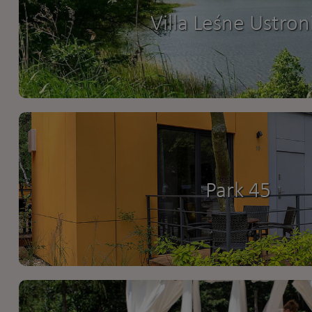
Villa Leśne Ustron
Park 45