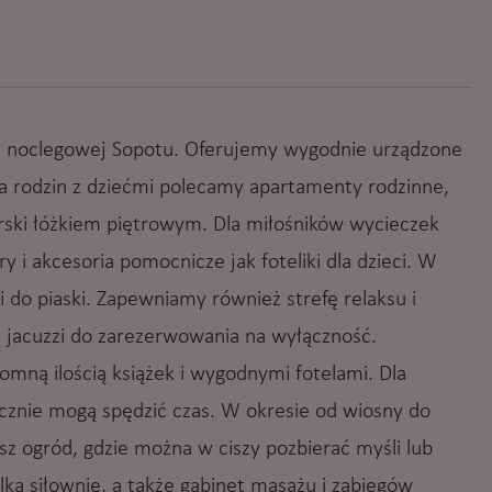
e noclegowej Sopotu. Oferujemy wygodnie urządzone
la rodzin z dziećmi polecamy apartamenty rodzinne,
rski łóżkiem piętrowym. Dla miłośników wycieczek
i akcesoria pomocnicze jak foteliki dla dzieci. W
 do piaski. Zapewniamy również strefę relaksu i
ą jacuzzi do zarezerwowania na wyłączność.
omną ilością książek i wygodnymi fotelami. Dla
cznie mogą spędzić czas. W okresie od wiosny do
z ogród, gdzie można w ciszy pozbierać myśli lub
ą siłownię, a także gabinet masażu i zabiegów