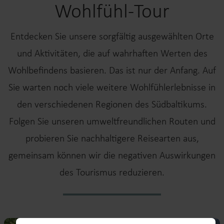
Wohlfühl-Tour
Entdecken Sie unsere sorgfältig ausgewählten Orte
und Aktivitäten, die auf wahrhaften Werten des
Wohlbefindens basieren. Das ist nur der Anfang. Auf
Sie warten noch viele weitere Wohlfühlerlebnisse in
den verschiedenen Regionen des Südbaltikums.
Folgen Sie unseren umweltfreundlichen Routen und
probieren Sie nachhaltigere Reisearten aus,
gemeinsam können wir die negativen Auswirkungen
des Tourismus reduzieren.