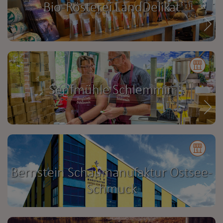
Bio-Rösterei LandDelikat
Senfmühle Schlemmin
Bernstein Schaumanufaktur Ostsee-
Schmuck