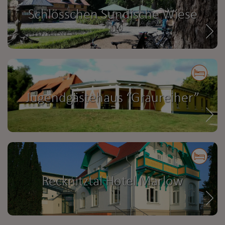
Schlösschen Sundische Wiese
Jugendgästehaus “Graureiher”
Recknitztal Hotel Marlow