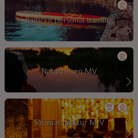
BalticFit personal training
Naturreisen MV
Salzmanufaktur M-V