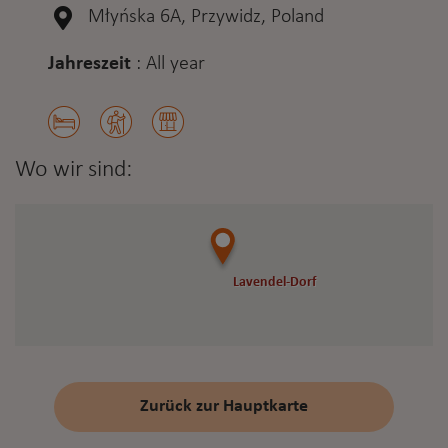
Młyńska 6A, Przywidz, Poland
Jahreszeit
:
All year
Wo wir sind:
Lavendel-Dorf
Lavendel-Dorf
Zurück zur Hauptkarte