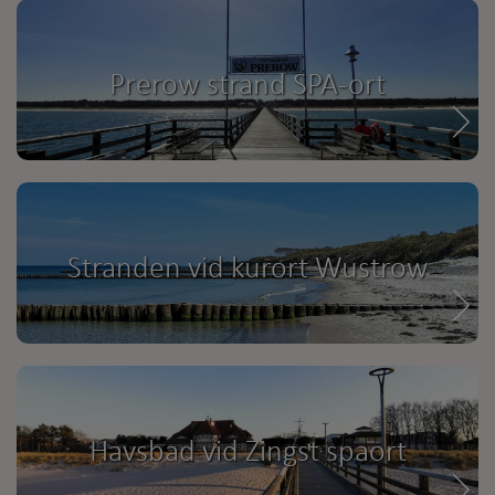
Prerow strand SPA-ort
Stranden vid kurort Wustrow
Havsbad vid Zingst spaort