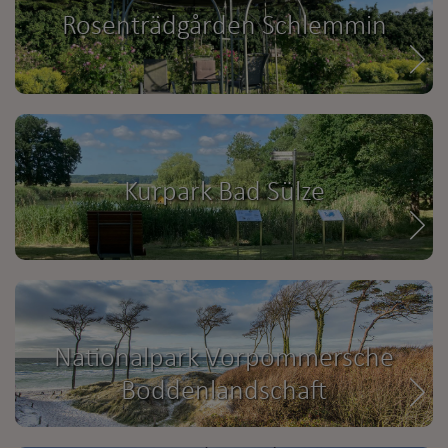
Rosenträdgården Schlemmin
Kurpark Bad Sülze
Nationalpark Vorpommersche
Boddenlandschaft