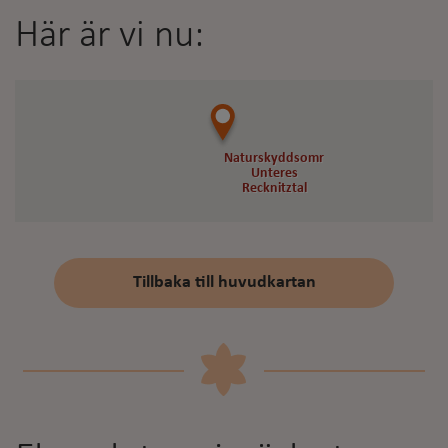
Här är vi nu:
Naturskyddsområde
Naturskyddsområde
Unteres
Unteres
Recknitztal
Recknitztal
Tillbaka till huvudkartan