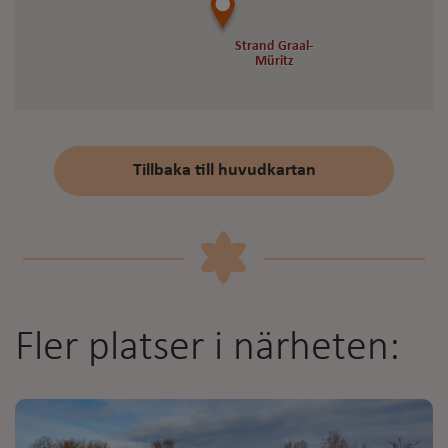
Strand Graal-
Strand Graal-
Müritz
Müritz
Tillbaka till huvudkartan
Fler platser i närheten: