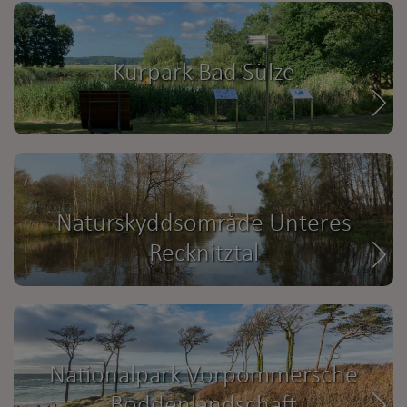
Kurpark Bad Sülze
Naturskyddsområde Unteres
Recknitztal
Nationalpark Vorpommersche
Boddenlandschaft