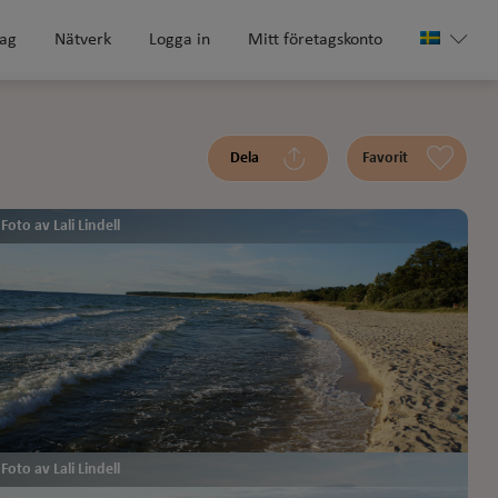
tag
Nätverk
Logga in
Mitt företagskonto
Dela
Favorit
Foto av Lali Lindell
Foto av Lali Lindell