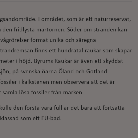
lygsandområde. I området, som är ett naturreservat,
m den fridlysta martornen. Söder om stranden kan
 vågrörelser format unika och säregna
strandremsan finns ett hundratal raukar som skapar
meter i höjd. Byrums Raukar är även ett skyddat
jön, på svenska öarna Öland och Gotland.
fossiler i kalkstenen men observera att det är
tt samla lösa fossiler från marken.
ulle den första vara full är det bara att fortsätta
 klassad som ett EU-bad.