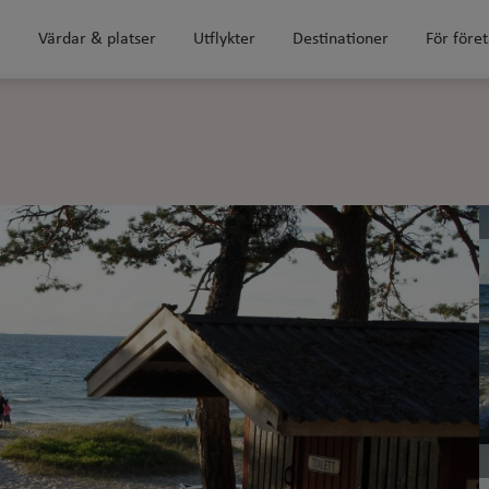
m
Värdar & platser
Utflykter
Destinationer
För före