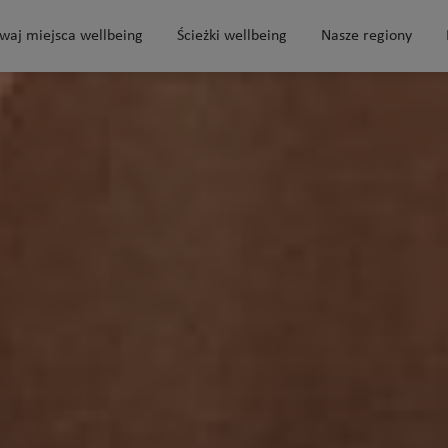
waj miejsca wellbeing
Ścieżki wellbeing
Nasze regiony