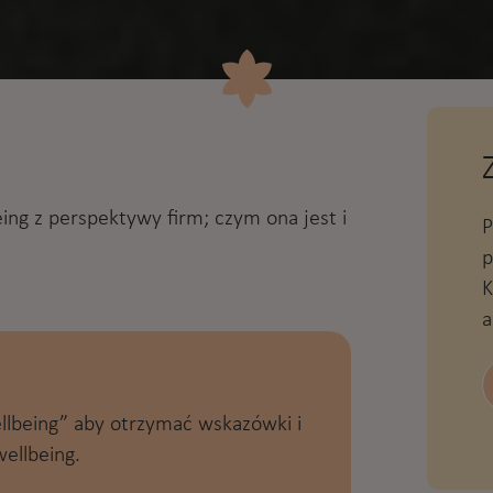
eing z perspektywy firm; czym ona jest i
P
p
K
a
ellbeing” aby otrzymać wskazówki i
ellbeing.