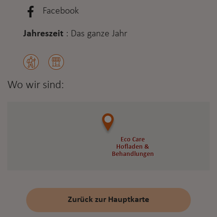
Facebook
Jahreszeit
:
Das ganze Jahr
Wo wir sind:
Eco Care
Eco Care
Hofladen &
Hofladen &
Behandlungen
Behandlungen
Zurück zur Hauptkarte