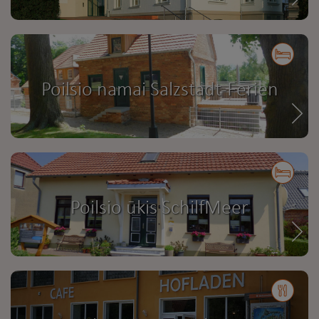
Poilsio namai Salzstadt-Ferien
Poilsio ūkis SchilfMeer