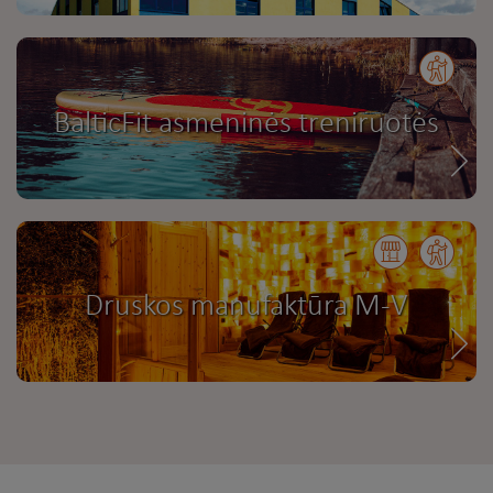
BalticFit asmeninės treniruotės
Druskos manufaktūra M-V