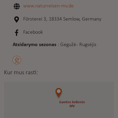
www.naturreisen-mv.de
Försterei 3, 18334 Semlow, Germany
Facebook
Atsidarymo sezonas
:
Gegužė - Rugsėjis
Kur mus rasti:
Gamtos kelionės
Gamtos kelionės
MV
MV