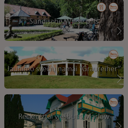
Sundische Wiese pilis
Jaunimo svečių namai “Graureiher”
Recknitztal viešbutis Marlow