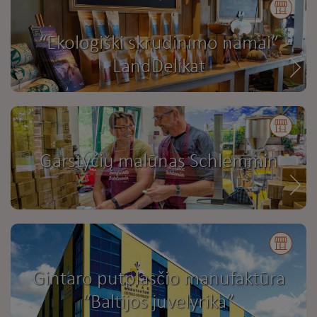
“Ekologiški skrudinimo namai”
LandDelikat
Garstyčių malūnas Schlemmin
Gintaro putplasčio manufaktūra
“Baltijos juvelyrika”