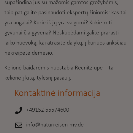
supažindina jus su mažomis gamtos grožybėmis,
taip pat galite pasinaudoti ekspertų žiniomis: kas tai
yra augalai? Kurie iš jų yra valgomi? Kokie reti
gyvūnai čia gyvena? Neskubėdami galite prarasti
laiko nuovoką, kai atrasite dalykų, į kuriuos anksčiau
nekreipėte dėmesio.
Kelionė baidarėmis nuostabia Recnitz upe – tai
kelionė į kitą, tylesnį pasaulį.
Kontaktinė informacija
+49152 55574600
info@naturreisen-mv.de