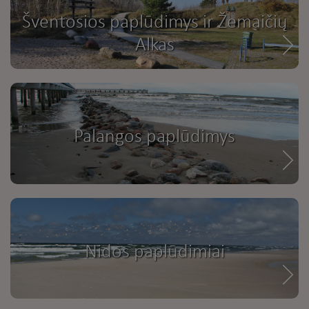
Šventosios paplūdimys ir Žemaičių
Alkas
Palangos paplūdimys
Nidos paplūdimiai