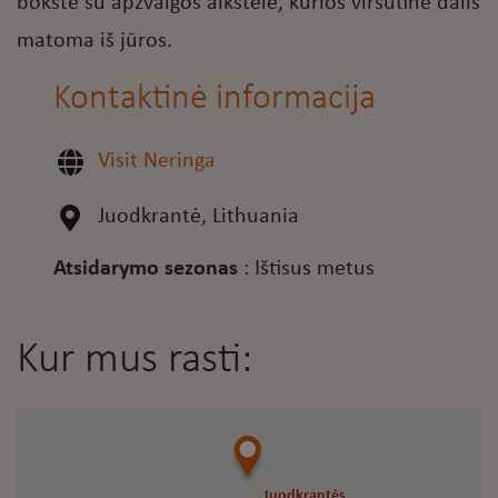
bokšte su apžvalgos aikštele, kurios viršutinė dalis
matoma iš jūros.
Kontaktinė informacija
Visit Neringa
Juodkrantė, Lithuania
Atsidarymo sezonas
:
Ištisus metus
Kur mus rasti:
Juodkrantės
Juodkrantės