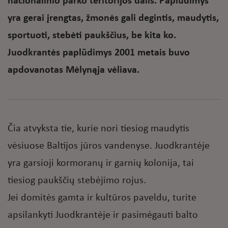
nacionalinio parko teritorijos dalis. Paplūdimys
yra gerai įrengtas, žmonės gali degintis, maudytis,
sportuoti, stebėti paukščius, be kita ko.
Juodkrantės paplūdimys 2001 metais buvo
apdovanotas Mėlynąja vėliava.
Čia atvyksta tie, kurie nori tiesiog maudytis
vėsiuose Baltijos jūros vandenyse. Juodkrantėje
yra garsioji kormoranų ir garnių kolonija, tai
tiesiog paukščių stebėjimo rojus.
Jei domitės gamta ir kultūros paveldu, turite
apsilankyti Juodkrantėje ir pasimėgauti balto