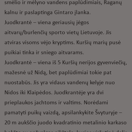
smėlio ir mėlyno vandens paplūdimiais, Raganų
kalnu ir paslaptinga Gintaro įlanka.
Juodkrantė – viena geriausių jėgos
aitvarų/burlenčių sporto vietų Lietuvoje. Jis
atviras visoms vėjo kryptims. Kuršių marių pusė
puikiai tinka ir sniego aitvarams.
Juodkrantė – viena iš 5 Kuršių nerijos gyvenviečių,
mažesnė už Nidą, bet paplūdimiai tokie pat
nuostabūs. Jis yra vidaus vandenų kelyje nuo
Nidos iki Klaipėdos. Juodkrantėje yra dvi
prieplaukos jachtoms ir valtims. Norėdami
pamatyti puikų vaizdą, apsilankykite Švyturyje –
20 m aukščio juodo kvadratinio metalinio karkaso