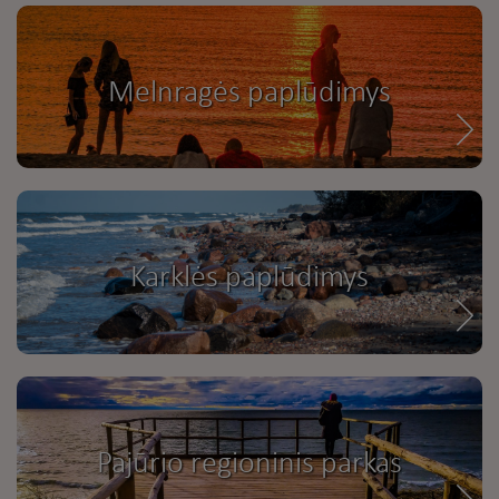
Melnragės paplūdimys
Karklės paplūdimys
Pajūrio regioninis parkas