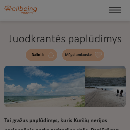
Juodkrantės paplūdimys
Dalintis
Mėgstamiausias
Tai gražus paplūdimys, kuris Kuršių nerijos