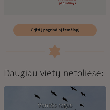
paplūdimys
paplūdimys
Grįžti į pagrindinį žemėlapį
Daugiau vietų netoliese:
Ventės ragas