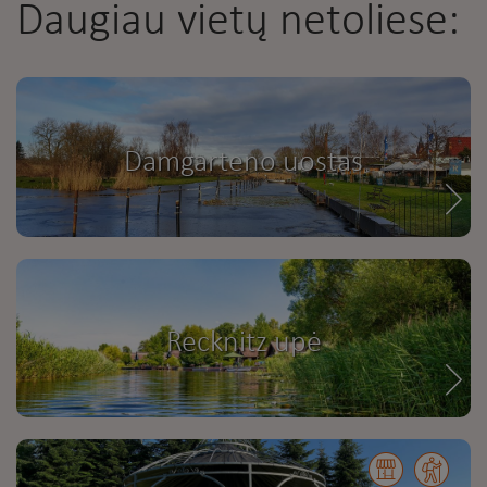
Daugiau vietų netoliese:
Damgarteno uostas
Recknitz upė