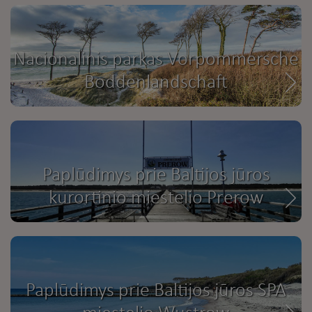
Nacionalinis parkas Vorpommersche
Boddenlandschaft
Paplūdimys prie Baltijos jūros
kurortinio miestelio Prerow
Paplūdimys prie Baltijos jūros SPA