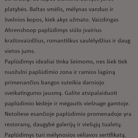
platybės. Baltas smėlis, mėlynas vanduo ir
švelnios kopos, kiek akys užmato. Vaizdingas
Ahrenshoop paplūdimys siūlo įvairius
kraštovaizdžius, romantiškus saulėlydžius ir daug
vietos jums.
Paplūdimys idealiai tinka šeimoms, nes šiek tiek
nuožulni paplūdimio zona ir ramios lagūną
primenančios bangos suteikia darniojo
sveikatingumo jausmą. Galite atsipalaiduoti
paplūdimio kėdėje ir mėgautis viešnage gamtoje.
Netoliese esančioje paplūdimio promenadoje yra
restoranų, daugybė galerijų ir viešųjų tualetų.
Paplūdimys turi mėlynosios vėliavos sertifikatą.