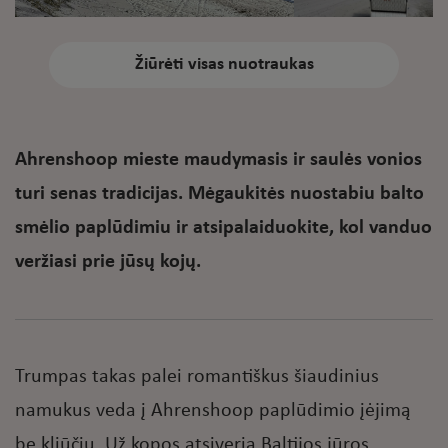
Žiūrėti visas nuotraukas
Ahrenshoop mieste maudymasis ir saulės vonios
turi senas tradicijas. Mėgaukitės nuostabiu balto
smėlio paplūdimiu ir atsipalaiduokite, kol vanduo
veržiasi prie jūsų kojų.
Trumpas takas palei romantiškus šiaudinius
namukus veda į Ahrenshoop paplūdimio įėjimą
be kliūčių. Už kopos atsiveria Baltijos jūros