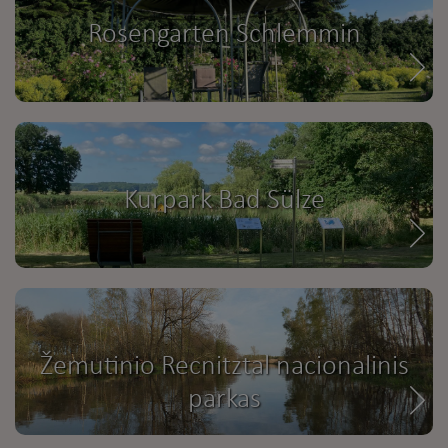
Rosengarten Schlemmin
Kurpark Bad Sülze
Žemutinio Recnitztal nacionalinis
parkas