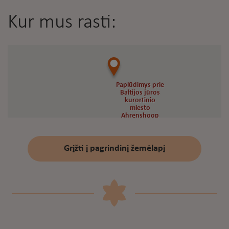
Kur mus rasti:
Paplūdimys prie
Paplūdimys prie
Baltijos jūros
Baltijos jūros
kurortinio
kurortinio
miesto
miesto
Ahrenshoop
Ahrenshoop
Grįžti į pagrindinį žemėlapį