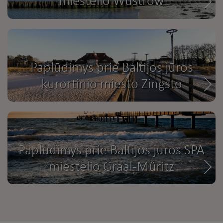
miestelio Wustrow
Paplūdimys prie Baltijos jūros
kurortinio miesto Zingsto
Paplūdimys prie Baltijos jūros SPA
miestelio Graal-Müritz